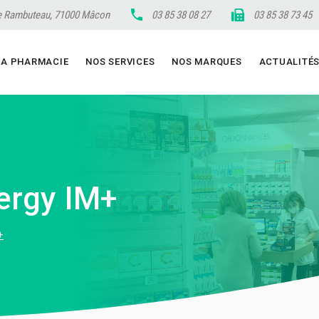
 Rambuteau, 71000 Mâcon
03 85 38 08 27
03 85 38 73 45
LA PHARMACIE
NOS SERVICES
NOS MARQUES
ACTUALITÉ
nergy IM+
+