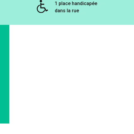
1 place handicapée
dans la rue