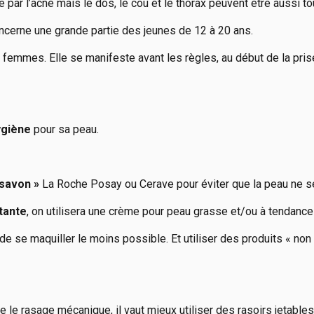
par l’acné mais le dos, le cou et le thorax peuvent être aussi t
ncerne une grande partie des jeunes de 12 à 20 ans.
 femmes. Elle se manifeste avant les règles, au début de la pris
ygiène
pour sa peau.
 savon »
La Roche Posay ou Cerave pour éviter que la peau ne 
tante
, on utilisera une crème pour peau grasse et/ou à tendan
 de se maquiller le moins possible. Et utiliser des produits « n
re le rasage mécanique, il vaut mieux utiliser des rasoirs jetabl