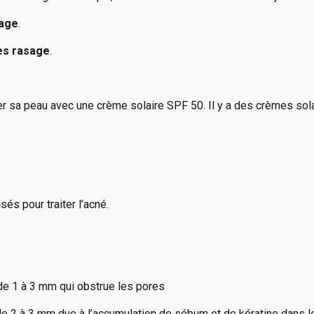
sage
.
ès rasage
.
éger sa peau avec une crème solaire SPF 50. Il y a des crèmes so
sés pour traiter l’acné.
de 1 à 3 mm qui obstrue les pores
de 2 à 3 mm due à l’accumulation de sébum et de kératine dans le 