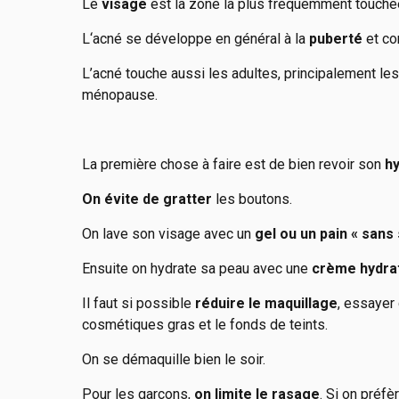
Le
visage
est la zone la plus fréquemment touchée 
L‘acné se développe en général à la
puberté
et co
L’acné touche aussi les adultes, principalement les
ménopause.
La première chose à faire est de bien revoir son
h
On évite de gratter
les boutons.
On lave son visage avec un
gel ou un pain « sans
Ensuite on hydrate sa peau avec une
crème hydra
Il faut si possible
réduire le maquillage
, essayer
cosmétiques gras et le fonds de teints.
On se démaquille bien le soir.
Pour les garçons,
on limite le rasage
. Si on préfè