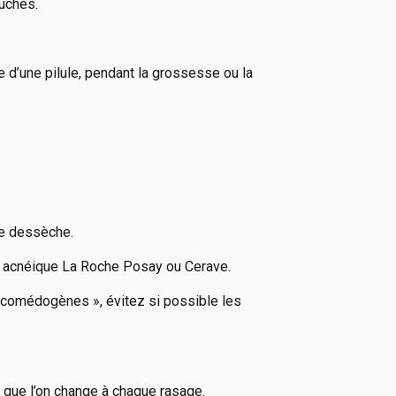
ouchés.
e d’une pilule, pendant la grossesse ou la
se dessèche.
ce acnéique La Roche Posay ou Cerave.
on comédogènes », évitez si possible les
es que l’on change à chaque rasage.