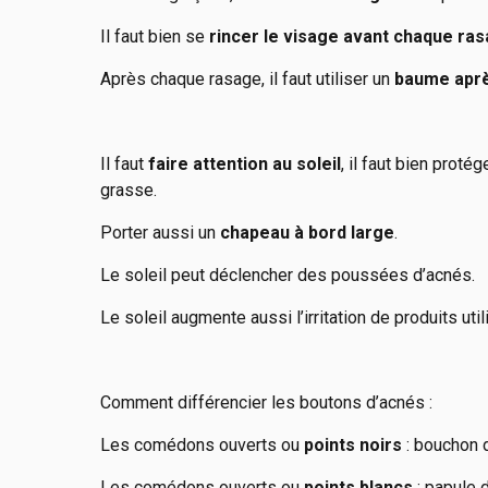
Il faut bien se
rincer le visage avant chaque ra
Après chaque rasage, il faut utiliser un
baume apr
Il faut
faire attention au soleil
, il faut bien prot
grasse.
Porter aussi un
chapeau à bord large
.
Le soleil peut déclencher des poussées d’acnés.
Le soleil augmente aussi l’irritation de produits utili
Comment différencier les boutons d’acnés :
Les comédons ouverts ou
points noirs
: bouchon 
Les comédons ouverts ou
points blancs
: papule 