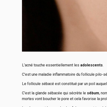
L’acné touche essentiellement les
adolescents
.
C’est une maladie inflammatoire du follicule pilo-s
Le follicule sébacé est constitué par un poil auque
C’est la glande sébacée qui sécrète le
sébum
, no
mortes vont boucher le pore et cela favorise la prol