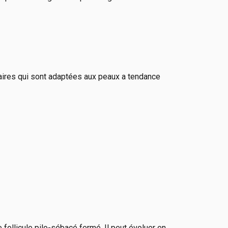
laires qui sont adaptées aux peaux a tendance
follicule pilo-sébacé fermé. Il peut évoluer en